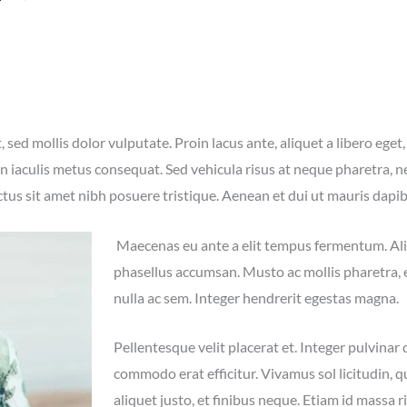
 sed mollis dolor vulputate. Proin lacus ante, aliquet a libero eget
 in iaculis metus consequat. Sed vehicula risus at neque pharetra, ne
ctus sit amet nibh posuere tristique. Aenean et dui ut mauris dapi
Maecenas eu ante a elit tempus fermentum. A
phasellus accumsan. Musto ac mollis pharetra, e
nulla ac sem. Integer hendrerit egestas magna.
Pellentesque velit placerat et. Integer pulvina
commodo erat efficitur. Vivamus sol licitudin, 
aliquet justo, et finibus neque. Etiam id massa ri