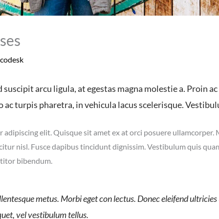
ses
codesk
suscipit arcu ligula, at egestas magna molestie a. Proin ac 
o ac turpis pharetra, in vehicula lacus scelerisque. Vestibu
 adipiscing elit. Quisque sit amet ex at orci posuere ullamcorper. 
icitur nisl. Fusce dapibus tincidunt dignissim. Vestibulum quis quam 
ttitor bibendum.
ellentesque metus. Morbi eget con lectus. Donec eleifend ultricie
quet, vel vestibulum tellus.