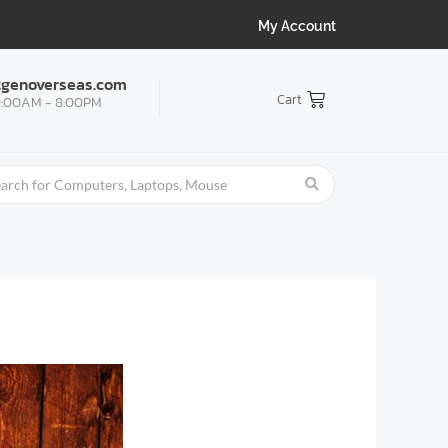
My Account
tgenoverseas.com
Cart
:00AM - 8:00PM