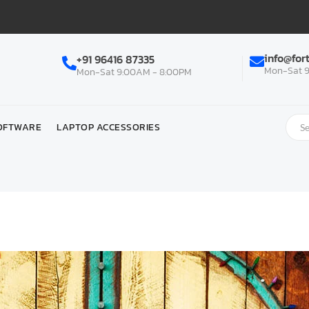
info@for
+91 96416 87335
Mon-Sat 9
Mon-Sat 9:00AM - 8:00PM
OFTWARE
LAPTOP ACCESSORIES